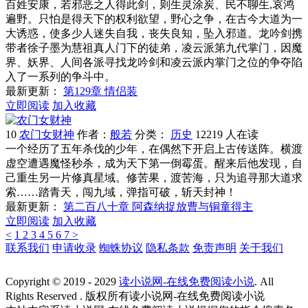
百姓安康，若邪恶之人得此剑，则生灵涂炭、民不聊生,哀鸿
遍野。只怕是得天下的权利欲望，野心之争，在古今大道为一
大诱惑，使多少人迷失自我，丧失良知，坠入邪道。龙吟剑携
带者徐子墨为慧祖真人门下的徒弟，凌云派第九代掌门，因魔
界、妖界、人间各派寻找龙吟剑和凌云派内掌门之位的争夺陷
入了一系列的争斗中。
最新更新：
第129章 情侣装
立即阅读
加入收藏
10
农门女财神
作者：
般若
分类：
历史
12219 人在读
一个经历了五年杀伐的少年，在偶然下开启上古传送阵。横渡
虚空遭遇魔怪秒杀，成为天下第一倒霉蛋。醒来后他发现，自
己重生另一片修真星域。修苦果，渡苦海，只为追寻那大道求
索……踏青天，闯九域，弹指可破，斩天封神！
最新更新：
第二百八十章 阿森纳捉放曹与铜童得主
立即阅读
加入收藏
<
1
2
3
4
5
6
7
>
联系我们
申请收录
蜘蛛协议
隐私条款
免责声明
关于我们
Copyright © 2019 - 2029
读小说网-在线免费阅读小说
. All
Rights Reserved . 版权所有读小说网-在线免费阅读小说