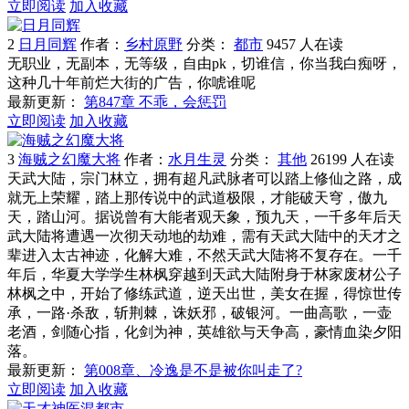
立即阅读
加入收藏
2
日月同辉
作者：
乡村原野
分类：
都市
9457 人在读
无职业，无副本，无等级，自由pk，切谁信，你当我白痴呀，
这种几十年前烂大街的广告，你唬谁呢
最新更新：
第847章 不乖，会惩罚
立即阅读
加入收藏
3
海贼之幻魔大将
作者：
水月生灵
分类：
其他
26199 人在读
天武大陆，宗门林立，拥有超凡武脉者可以踏上修仙之路，成
就无上荣耀，踏上那传说中的武道极限，才能破天穹，傲九
天，踏山河。据说曾有大能者观天象，预九天，一千多年后天
武大陆将遭遇一次彻天动地的劫难，需有天武大陆中的天才之
辈进入太古神迹，化解大难，不然天武大陆将不复存在。一千
年后，华夏大学学生林枫穿越到天武大陆附身于林家废材公子
林枫之中，开始了修练武道，逆天出世，美女在握，得惊世传
承，一路·杀敌，斩荆棘，诛妖邪，破银河。一曲高歌，一壶
老酒，剑随心指，化剑为神，英雄欲与天争高，豪情血染夕阳
落。
最新更新：
第008章、冷逸是不是被你叫走了?
立即阅读
加入收藏