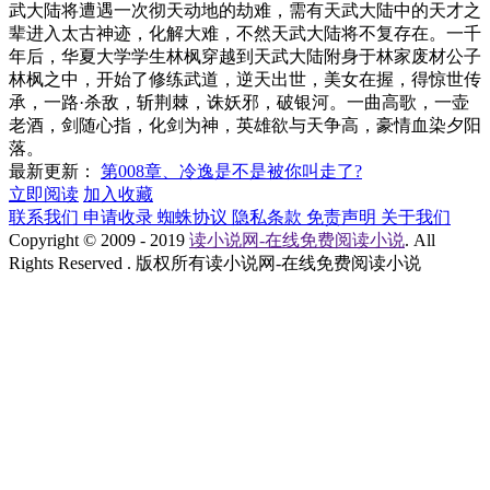
武大陆将遭遇一次彻天动地的劫难，需有天武大陆中的天才之
辈进入太古神迹，化解大难，不然天武大陆将不复存在。一千
年后，华夏大学学生林枫穿越到天武大陆附身于林家废材公子
林枫之中，开始了修练武道，逆天出世，美女在握，得惊世传
承，一路·杀敌，斩荆棘，诛妖邪，破银河。一曲高歌，一壶
老酒，剑随心指，化剑为神，英雄欲与天争高，豪情血染夕阳
落。
最新更新：
第008章、冷逸是不是被你叫走了?
立即阅读
加入收藏
联系我们
申请收录
蜘蛛协议
隐私条款
免责声明
关于我们
Copyright © 2009 - 2019
读小说网-在线免费阅读小说
. All
Rights Reserved . 版权所有读小说网-在线免费阅读小说