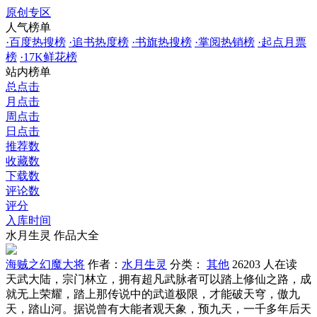
原创专区
人气榜单
·
百度热搜榜
·
追书热度榜
·
书旗热搜榜
·
掌阅热销榜
·
起点月票
榜
·
17K鲜花榜
站内榜单
总点击
月点击
周点击
日点击
推荐数
收藏数
下载数
评论数
评分
入库时间
水月生灵 作品大全
海贼之幻魔大将
作者：
水月生灵
分类：
其他
26203 人在读
天武大陆，宗门林立，拥有超凡武脉者可以踏上修仙之路，成
就无上荣耀，踏上那传说中的武道极限，才能破天穹，傲九
天，踏山河。据说曾有大能者观天象，预九天，一千多年后天