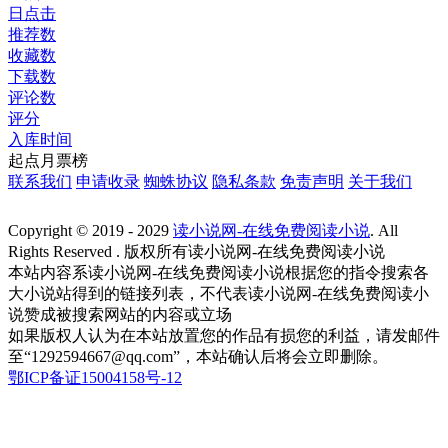
日点击
推荐数
收藏数
下载数
评论数
评分
入库时间
起点月票榜
联系我们
申请收录
蜘蛛协议
隐私条款
免责声明
关于我们
Copyright © 2019 - 2029
读小说网-在线免费阅读小说
. All
Rights Reserved . 版权所有读小说网-在线免费阅读小说
本站内容系读小说网-在线免费阅读小说根据您的指令搜索各
大小说站得到的链接列表，不代表读小说网-在线免费阅读小
说赞成被搜索网站的内容或立场
如果版权人认为在本站放置您的作品有损您的利益，请发邮件
至“1292594667@qq.com”，本站确认后将会立即删除。
鄂ICP备证15004158号-12