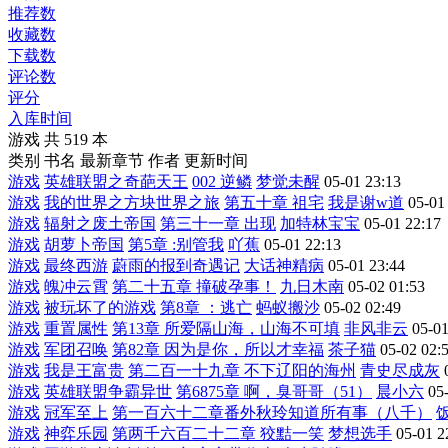
推荐数
收藏数
下载数
评论数
评分
入库时间
游戏
共
519
本
类别
书名
最新章节
作者
更新时间
游戏
英雄联盟之奇葩天王
002 逆鳞
梦觉未醒
05-01 23:13
游戏
我的世界之方块世界之旅
第五十章 祖宅
我是谢w道
05-01
游戏
辐射之废土帝国
第三十一章 出现
加特林宝宝
05-01 22:17
游戏
胡萝卜帝国
第5章 :别管我
吖蕉
05-01 22:13
游戏
最终西游
蔚雨的报到奇遇记
大话神精病
05-01 23:44
游戏
魄冲云霄
第二十五章 撞破孕事！
九日木南
05-02 01:53
游戏
被玩坏了的游戏
第8章 ：逃亡
蚂蚁搬沙
05-02 02:49
游戏
重置属性
第13章 所爱隔山海，山海不可填
非风非云
05-01
游戏
军团召唤
第82章 因为是你，所以才幸福
茶子猫
05-02 02:
游戏
我是王富贵
第二百一十九章 不下辽阳的海州
青史尽成灰
游戏
英雄联盟争霸异世
第6875章 啊，臭哥哥（51）
晨小六
05
游戏
冠军至上
第一百六十二章番外秋玲知道所有事（八千）
游戏
神弈乐园
第两千六百二十二章 狡黠一笑
梦想选手
05-01 2