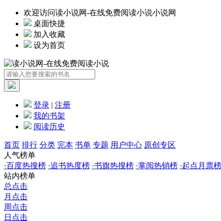
欢迎访问读小说网-在线免费阅读小说小说网
桌面快捷
加入收藏
设为首页
登录
|
注册
我的书架
阅读历史
首页
排行
分类
完本
书单
专题
用户中心
原创专区
人气榜单
·
百度热搜榜
·
追书热度榜
·
书旗热搜榜
·
掌阅热销榜
·
起点月票
站内榜单
总点击
月点击
周点击
日点击