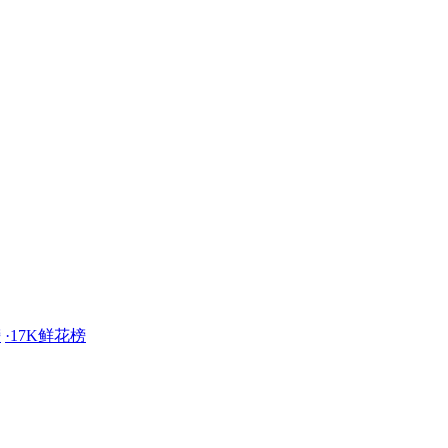
榜
·
17K鲜花榜