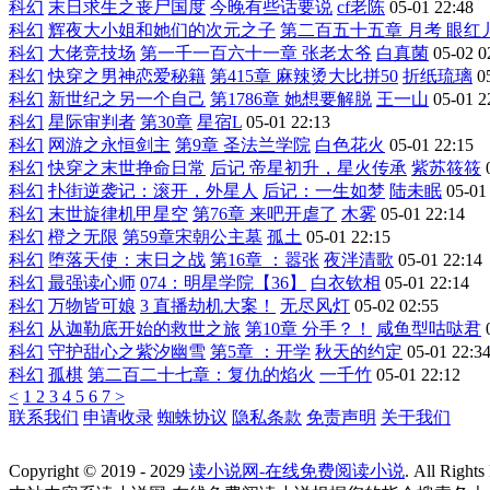
科幻
末日求生之丧尸国度
今晚有些话要说
cf老陈
05-01 22:48
科幻
辉夜大小姐和她们的次元之子
第二百五十五章 月考 眼红
科幻
大佬竞技场
第一千一百六十一章 张老太爷
白真菌
05-02 0
科幻
快穿之男神恋爱秘籍
第415章 麻辣烫大比拼50
折纸琉璃
0
科幻
新世纪之另一个自己
第1786章 她想要解脱
王一山
05-01 2
科幻
星际审判者
第30章
星宿L
05-01 22:13
科幻
网游之永恒剑主
第9章 圣法兰学院
白色花火
05-01 22:15
科幻
快穿之末世挣命日常
后记 帝星初升，星火传承
紫苏筱筱
科幻
扑街逆袭记：滚开，外星人
后记：一生如梦
陆未眠
05-01
科幻
末世旋律机甲星空
第76章 来吧开虐了
木雾
05-01 22:14
科幻
橙之无限
第59章宋朝公主墓
孤土
05-01 22:15
科幻
堕落天使：末日之战
第16章 ：嚣张
夜泮清歌
05-01 22:14
科幻
最强读心师
074：明星学院【36】
白衣钦相
05-01 22:14
科幻
万物皆可娘
3 直播劫机大案！
无尽风灯
05-02 02:55
科幻
从迦勒底开始的救世之旅
第10章 分手？！
咸鱼型咕哒君
科幻
守护甜心之紫汐幽雪
第5章 ：开学
秋天的约定
05-01 22:3
科幻
孤棋
第二百二十七章：复仇的焰火
一千竹
05-01 22:12
<
1
2
3
4
5
6
7
>
联系我们
申请收录
蜘蛛协议
隐私条款
免责声明
关于我们
Copyright © 2019 - 2029
读小说网-在线免费阅读小说
. All R