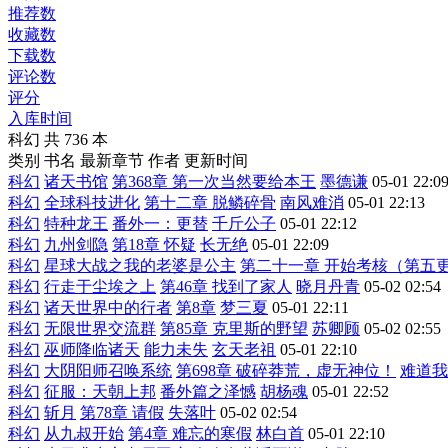
推荐数
收藏数
下载数
评论数
评分
入库时间
科幻
共
736
本
类别
书名
最新章节
作者
更新时间
科幻
诸天书馆
第368章 第一次当然要给本王
墨德谦
05-01 22:0
科幻
全球科技进化
第十二章 脱鳞碎骨
南风难消
05-01 22:13
科幻
特种龙王
番外一：更替
千斤公子
05-01 22:12
科幻
九州剑隐
第18章 怀疑
长无绝
05-01 22:09
科幻
星球大战之我的老婆是公主
第二十一章 开始考核（第五
科幻
行走于尘埃之上
第46章 找到了家人
晓月丹青
05-02 02:54
科幻
诸天世界中的行者
第8章
梦三夏
05-01 22:11
科幻
无限世界交流群
第85章 克里斯的野望
苏卿顾
05-02 02:55
科幻
巫师降临诸天
能力未失
玄天老祖
05-01 22:10
科幻
大阴阳师召唤系统
第698章 破碎莽荒，虚无神位！
难道我
科幻
征服：天朝上邦
番外篇之泽憾
胡杨魂
05-01 22:52
科幻
斩月
第78章 请假
失落叶
05-02 02:54
科幻
从九叔开始
第4章 难忘的寒假
林白首
05-01 22:10