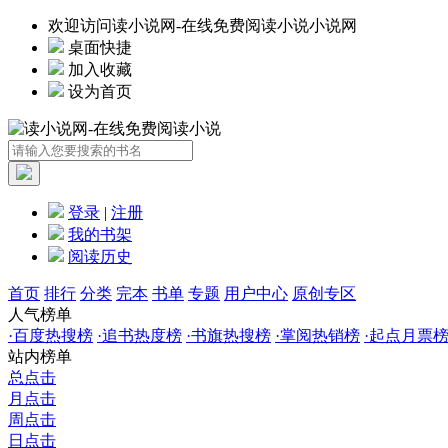
欢迎访问读小说网-在线免费阅读小说小说网
桌面快捷
加入收藏
设为首页
登录
|
注册
我的书架
阅读历史
首页
排行
分类
完本
书单
专题
用户中心
原创专区
人气榜单
·
百度热搜榜
·
追书热度榜
·
书旗热搜榜
·
掌阅热销榜
·
起点月票
站内榜单
总点击
月点击
周点击
日点击