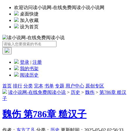
欢迎访问读小说网-在线免费阅读小说小说网
桌面快捷
加入收藏
设为首页
登录
|
注册
我的书架
阅读历史
首页
排行
分类
完本
书单
专题
用户中心
原创专区
读小说网-在线免费阅读小说
>
历史
>
魏伤
>
第786章 糙汉
子
魏伤 第786章 糙汉子
作者：
东方了凡
分类：
历史
更新时间：2025-05-02 02:56:33