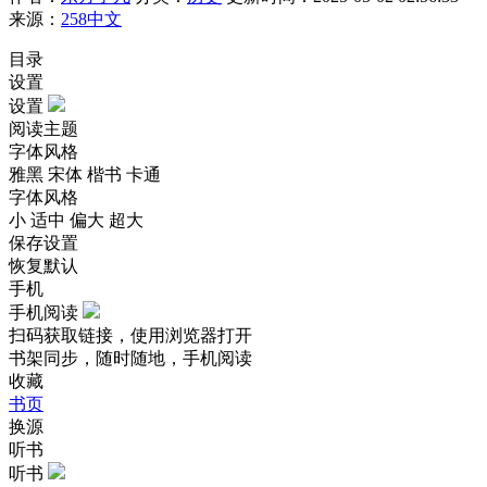
来源：
258中文
目录
设置
设置
阅读主题
字体风格
雅黑
宋体
楷书
卡通
字体风格
小
适中
偏大
超大
保存设置
恢复默认
手机
手机阅读
扫码获取链接，使用浏览器打开
书架同步，随时随地，手机阅读
收藏
书页
换源
听书
听书