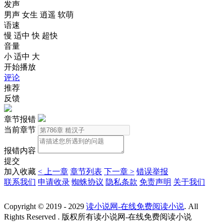
发声
男声
女生
逍遥
软萌
语速
慢
适中
快
超快
音量
小
适中
大
开始播放
评论
推荐
反馈
章节报错
当前章节
报错内容
提交
加入收藏
< 上一章
章节列表
下一章 >
错误举报
联系我们
申请收录
蜘蛛协议
隐私条款
免责声明
关于我们
Copyright © 2019 - 2029
读小说网-在线免费阅读小说
. All
Rights Reserved . 版权所有读小说网-在线免费阅读小说