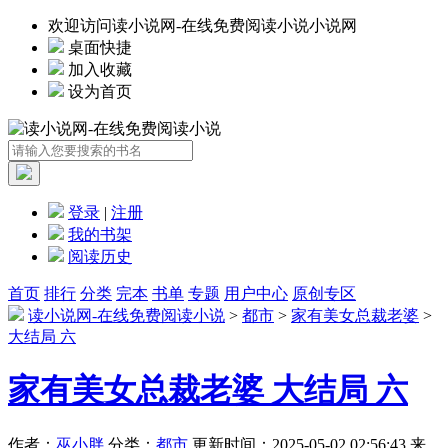
欢迎访问读小说网-在线免费阅读小说小说网
桌面快捷
加入收藏
设为首页
登录
|
注册
我的书架
阅读历史
首页
排行
分类
完本
书单
专题
用户中心
原创专区
读小说网-在线免费阅读小说
>
都市
>
家有美女总裁老婆
>
大结局 六
家有美女总裁老婆 大结局 六
作者：
巫小胖
分类：
都市
更新时间：2025-05-02 02:56:43
来