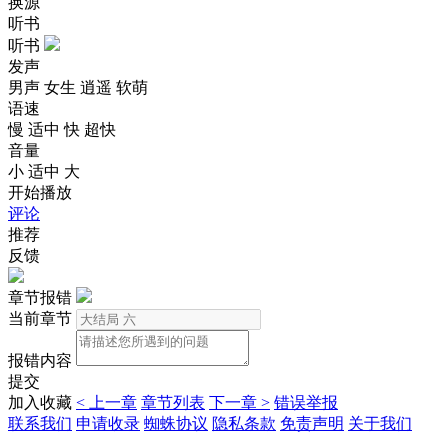
换源
听书
听书
发声
男声
女生
逍遥
软萌
语速
慢
适中
快
超快
音量
小
适中
大
开始播放
评论
推荐
反馈
章节报错
当前章节
报错内容
提交
加入收藏
< 上一章
章节列表
下一章 >
错误举报
联系我们
申请收录
蜘蛛协议
隐私条款
免责声明
关于我们